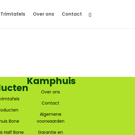
Trimtafels
Over ons
Contact
Kamphuis
ducten
Over ons
rimtafels
Contact
producten
Algemene
uis Bone
voorwaarden
s Half Bone
Garantie en