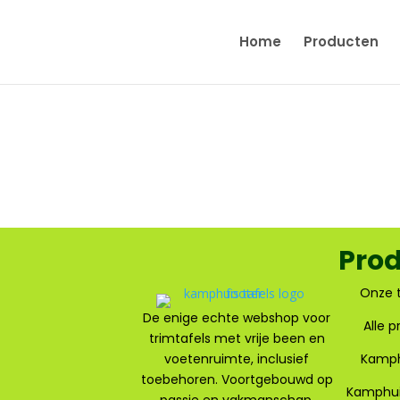
Home
Producten
Pro
Onze t
De enige echte webshop voor
Alle 
trimtafels met vrije been en
voetenruimte, inclusief
Kamph
toebehoren. Voortgebouwd op
Kamphui
passie en vakmanschap.