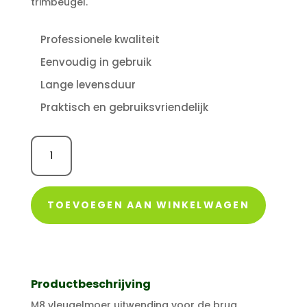
trimbeugel.
Professionele kwaliteit
Eenvoudig in gebruik
Lange levensduur
Praktisch en gebruiksvriendelijk
M8
vleugelmoer
uitwendig
aantal
TOEVOEGEN AAN WINKELWAGEN
Productbeschrijving
M8 vleugelmoer uitwending voor de brug